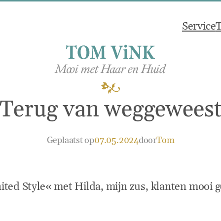
Service
T
Terug van weggewees
Geplaatst op
07.05.2024
door
Tom
ited Style« met Hilda, mijn zus, klanten mooi 