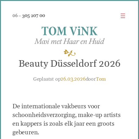
Zum
Inhalt
06 –
305 207 00
springen
Beauty Düsseldorf 2026
Geplaatst op
26.03.2026
door
Tom
De internationale vakbeurs voor
schoonheidsverzorging, make-up artists
en kappers is zoals elk jaar een groots
gebeuren.